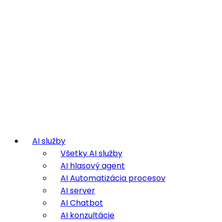
AI služby
Všetky AI služby
AI hlasový agent
AI Automatizácia procesov
AI server
AI Chatbot
AI konzultácie