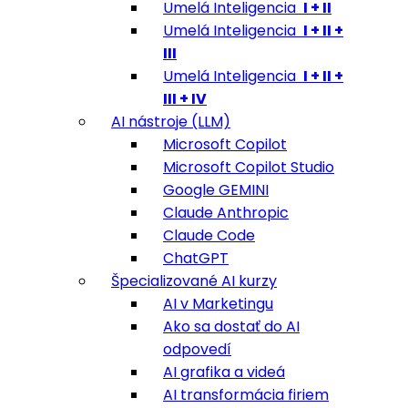
Umelá Inteligencia
I + II
Umelá Inteligencia
I + II +
III
Umelá Inteligencia
I + II +
III + IV
AI nástroje (LLM)
Microsoft Copilot
Microsoft Copilot Studio
Google GEMINI
Claude Anthropic
Claude Code
ChatGPT
Špecializované AI kurzy
AI v Marketingu
Ako sa dostať do AI
odpovedí
AI grafika a videá
AI transformácia firiem