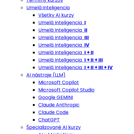
Termíny kurzov
Umelá inteligencia
Všetky AI kurzy
Umelá Inteligencia
I
Umelá Inteligencia
II
Umelá Inteligencia
III
Umelá Inteligencia
IV
Umelá Inteligencia
I + II
Umelá Inteligencia
I + II + III
Umelá Inteligencia
I + II + III + IV
AI nástroje (LLM)
Microsoft Copilot
Microsoft Copilot Studio
Google GEMINI
Claude Anthropic
Claude Code
ChatGPT
Špecializované AI kurzy