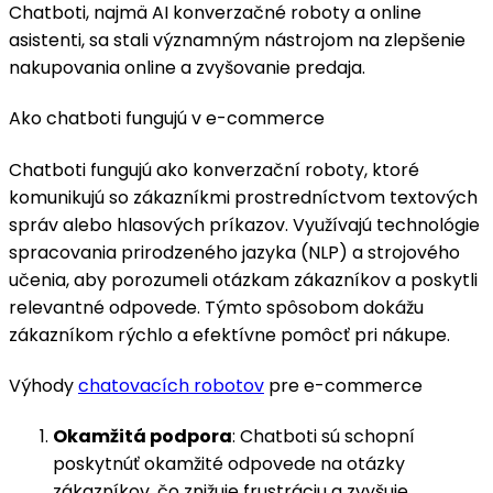
Chatboti, najmä AI konverzačné roboty a online
asistenti, sa stali významným nástrojom na zlepšenie
nakupovania online a zvyšovanie predaja.
Ako chatboti fungujú v e-commerce
Chatboti fungujú ako konverzační roboty, ktoré
komunikujú so zákazníkmi prostredníctvom textových
správ alebo hlasových príkazov. Využívajú technológie
spracovania prirodzeného jazyka (NLP) a strojového
učenia, aby porozumeli otázkam zákazníkov a poskytli
relevantné odpovede. Týmto spôsobom dokážu
zákazníkom rýchlo a efektívne pomôcť pri nákupe.
Výhody
chatovacích robotov
pre e-commerce
Okamžitá podpora
: Chatboti sú schopní
poskytnúť okamžité odpovede na otázky
zákazníkov, čo znižuje frustráciu a zvyšuje