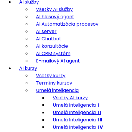
AI služby
Všetky AI služby
AI hlasový agent
AI Automatizácia procesov
AI server
AI Chatbot
AI konzultácie
AI CRM systém
E-mailový AI agent
AI kurzy
Všetky kurzy
Termíny kurzov
Umelá inteligencia
Všetky AI kurzy
Umelá Inteligencia
I
Umelá Inteligencia
II
Umelá Inteligencia
III
Umelá Inteligencia
IV