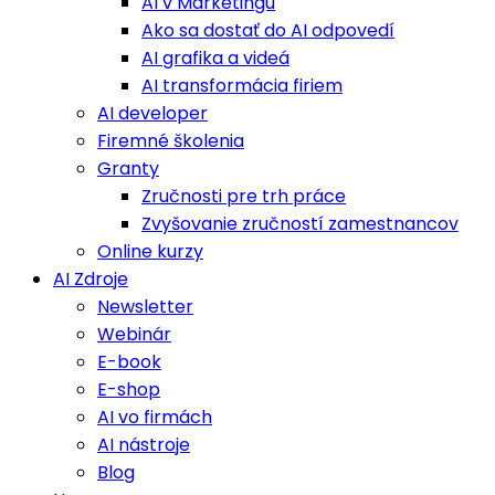
AI v Marketingu
Ako sa dostať do AI odpovedí
AI grafika a videá
AI transformácia firiem
AI developer
Firemné školenia
Granty
Zručnosti pre trh práce
Zvyšovanie zručností zamestnancov
Online kurzy
AI Zdroje
Newsletter
Webinár
E-book
E-shop
AI vo firmách
AI nástroje
Blog