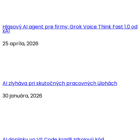
Hlasový AI agent pre firmy: Grok Voice Think Fast 1.0 od
xAI
25 apríla, 2026
AI zlyháva pri skutočných pracovných úlohách
30 januára, 2026
AI doplnky vo VS Code kradli zdrojový kód