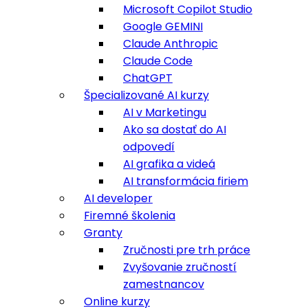
Microsoft Copilot Studio
Google GEMINI
Claude Anthropic
Claude Code
ChatGPT
Špecializované AI kurzy
AI v Marketingu
Ako sa dostať do AI
odpovedí
AI grafika a videá
AI transformácia firiem
AI developer
Firemné školenia
Granty
Zručnosti pre trh práce
Zvyšovanie zručností
zamestnancov
Online kurzy