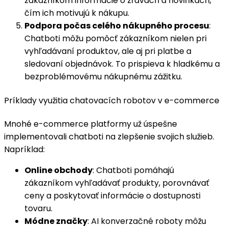
zákazníkom informácie o zľavách a novinkách,
čím ich motivujú k nákupu.
Podpora počas celého nákupného procesu
:
Chatboti môžu pomôcť zákazníkom nielen pri
vyhľadávaní produktov, ale aj pri platbe a
sledovaní objednávok. To prispieva k hladkému a
bezproblémovému nákupnému zážitku.
Príklady využitia chatovacích robotov v e-commerce
Mnohé e-commerce platformy už úspešne
implementovali chatboti na zlepšenie svojich služieb.
Napríklad:
Online obchody
: Chatboti pomáhajú
zákazníkom vyhľadávať produkty, porovnávať
ceny a poskytovať informácie o dostupnosti
tovaru.
Módne značky
: AI konverzačné roboty môžu