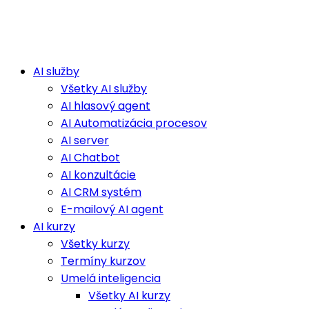
AI služby
Všetky AI služby
AI hlasový agent
AI Automatizácia procesov
AI server
AI Chatbot
AI konzultácie
AI CRM systém
E-mailový AI agent
AI kurzy
Všetky kurzy
Termíny kurzov
Umelá inteligencia
Všetky AI kurzy