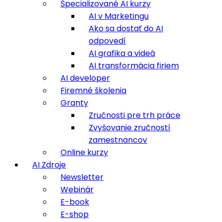
Špecializované AI kurzy
AI v Marketingu
Ako sa dostať do AI
odpovedí
AI grafika a videá
AI transformácia firiem
AI developer
Firemné školenia
Granty
Zručnosti pre trh práce
Zvyšovanie zručností
zamestnancov
Online kurzy
AI Zdroje
Newsletter
Webinár
E-book
E-shop