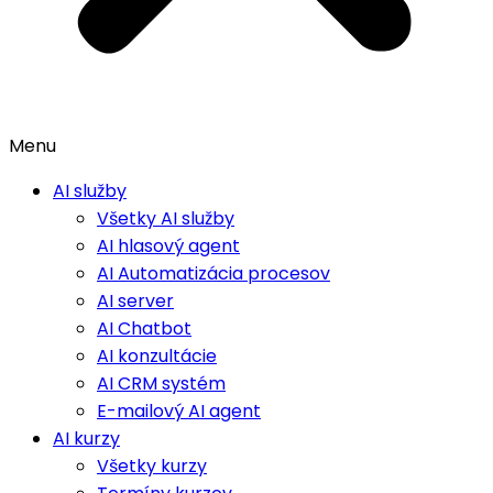
Menu
AI služby
Všetky AI služby
AI hlasový agent
AI Automatizácia procesov
AI server
AI Chatbot
AI konzultácie
AI CRM systém
E-mailový AI agent
AI kurzy
Všetky kurzy