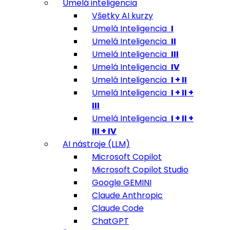
Umelá inteligencia
Všetky AI kurzy
Umelá Inteligencia
I
Umelá Inteligencia
II
Umelá Inteligencia
III
Umelá Inteligencia
IV
Umelá Inteligencia
I + II
Umelá Inteligencia
I + II +
III
Umelá Inteligencia
I + II +
III + IV
AI nástroje (LLM)
Microsoft Copilot
Microsoft Copilot Studio
Google GEMINI
Claude Anthropic
Claude Code
ChatGPT