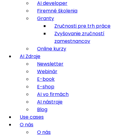
AI developer
Firemné školenia
Granty
Zručnosti pre trh práce
Zvyšovanie zručností
zamestnancov
Online kurzy
AI Zdroje
Newsletter
Webinár
E-book
E-shop
AI vo firmách
AI nástroje
Blog
Use cases
O nás
O nás