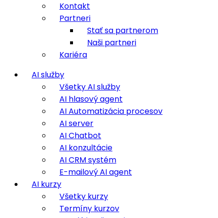
Kontakt
Partneri
Stať sa partnerom
Naši partneri
Kariéra
AI služby
Všetky AI služby
AI hlasový agent
AI Automatizácia procesov
AI server
AI Chatbot
AI konzultácie
AI CRM systém
E-mailový AI agent
AI kurzy
Všetky kurzy
Termíny kurzov