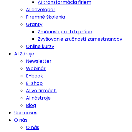
AI transformácia firiem
AI developer
Firemné školenia
Granty
Zručnosti pre trh práce
Zvyšovanie zručností zamestnancov
Online kurzy
AI Zdroje
Newsletter
Webinár
E-book
E-shop
AI vo firmách
AI nástroje
Blog
Use cases
O nás
O nás