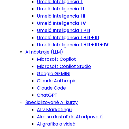
Umelá Inteligencia
I
Umelá Inteligencia
II
Umelá Inteligencia
III
Umelá Inteligencia
IV
Umelá Inteligencia
I + II
Umelá Inteligencia
I + II + III
Umelá Inteligencia
I + II + III + IV
AI nástroje (LLM)
Microsoft Copilot
Microsoft Copilot Studio
Google GEMINI
Claude Anthropic
Claude Code
ChatGPT
Špecializované AI kurzy
AI v Marketingu
Ako sa dostať do AI odpovedí
AI grafika a videá