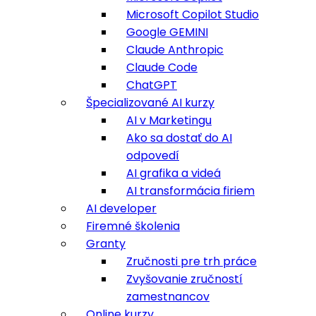
Microsoft Copilot Studio
Google GEMINI
Claude Anthropic
Claude Code
ChatGPT
Špecializované AI kurzy
AI v Marketingu
Ako sa dostať do AI
odpovedí
AI grafika a videá
AI transformácia firiem
AI developer
Firemné školenia
Granty
Zručnosti pre trh práce
Zvyšovanie zručností
zamestnancov
Online kurzy