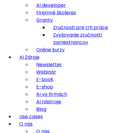
AI developer
Firemné školenia
Granty
Zručnosti pre trh práce
Zvyšovanie zručností
zamestnancov
Online kurzy
AI Zdroje
Newsletter
Webinár
E-book
E-shop
AI vo firmách
AI nástroje
Blog
Use cases
O nás
O nás