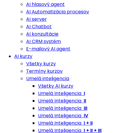
AI hlasový agent
AI Automatizácia procesov
AI server
AI Chatbot
AI konzultácie
AI CRM systém
E-mailový AI agent
AI kurzy
Všetky kurzy
Termíny kurzov
Umelá inteligencia
Všetky AI kurzy
Umelá Inteligencia
I
Umelá Inteligencia
II
Umelá Inteligencia
III
Umelá Inteligencia
IV
Umelá Inteligencia
I + II
Umelá Inteligencia
I + II + III