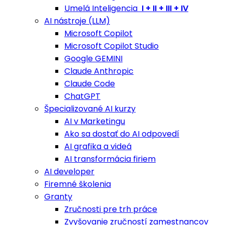
Umelá Inteligencia
I + II + III + IV
AI nástroje (LLM)
Microsoft Copilot
Microsoft Copilot Studio
Google GEMINI
Claude Anthropic
Claude Code
ChatGPT
Špecializované AI kurzy
AI v Marketingu
Ako sa dostať do AI odpovedí
AI grafika a videá
AI transformácia firiem
AI developer
Firemné školenia
Granty
Zručnosti pre trh práce
Zvyšovanie zručností zamestnancov