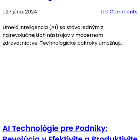
27 júna, 2024
0 Comments
Umelá inteligencia (AI) sa stáva jedným z
najrevolučnejších nástrojov v modernom
zdravotníctve. Technologické pokroky umožňujú
aplikovať AI na rôzne aspekty medicíny, od diagnostiky
po liečbu, čím sa zvyšuje efektivita, presnosť a
prístupnosť zdravotnej
AI Technológie pre Podniky:
Revolúcia v Efektivite a Produktivite