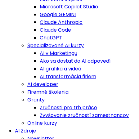
Microsoft Copilot Studio
Google GEMINI
Claude Anthropic
Claude Code
ChatGPT
Špecializované AI kurzy
AI v Marketingu
Ako sa dostať do AI odpovedí
AI grafika a videá
AI transformácia firiem
AI developer
Firemné školenia
Granty
Zručnosti pre trh práce
Zvyšovanie zručností zamestnancov
Online kurzy
AI Zdroje
Newsletter