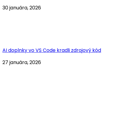
30 januára, 2026
AI doplnky vo VS Code kradli zdrojový kód
27 januára, 2026
Kontaktujte nás
Neváhajte nás kontaktovať!
Seberíniho 1, 821 03 Bratislava