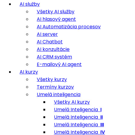
AI služby
Všetky AI služby
AI hlasový agent
AI Automatizácia procesov
AI server
AI Chatbot
AI konzultácie
AI CRM systém
E-mailový AI agent
AI kurzy
Všetky kurzy
Termíny kurzov
Umelá inteligencia
Všetky AI kurzy
Umelá Inteligencia
I
Umelá Inteligencia
II
Umelá Inteligencia
III
Umelá Inteligencia
IV