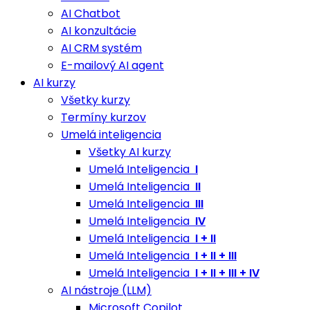
AI Chatbot
AI konzultácie
AI CRM systém
E-mailový AI agent
AI kurzy
Všetky kurzy
Termíny kurzov
Umelá inteligencia
Všetky AI kurzy
Umelá Inteligencia
I
Umelá Inteligencia
II
Umelá Inteligencia
III
Umelá Inteligencia
IV
Umelá Inteligencia
I + II
Umelá Inteligencia
I + II + III
Umelá Inteligencia
I + II + III + IV
AI nástroje (LLM)
Microsoft Copilot