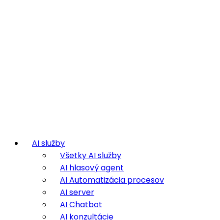
AI služby
Všetky AI služby
AI hlasový agent
AI Automatizácia procesov
AI server
AI Chatbot
AI konzultácie