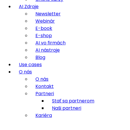
AI Zdroje
Newsletter
Webinár
E-book
E-shop
AI vo firmách
AI nástroje
Blog
Use cases
O nás
O nás
Kontakt
Partneri
Stať sa partnerom
Naši partneri
Kariéra