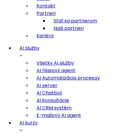
Kontakt
Partneri
Stať sa partnerom
Naši partneri
Kariéra
AI služby
Všetky AI služby
AI hlasový agent
AI Automatizácia procesov
AI server
AI Chatbot
AI konzultácie
AI CRM systém
E-mailový AI agent
AI kurzy