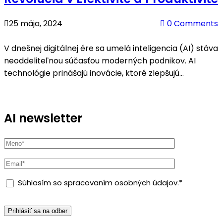
25 mája, 2024
0 Comments
V dnešnej digitálnej ére sa umelá inteligencia (AI) stáva
neoddeliteľnou súčasťou moderných podnikov. AI
technológie prinášajú inovácie, ktoré zlepšujú
efektivitu, produktivitu a rozhodovacie procesy. V
tomto článku sa pozrieme na niektoré kľúčové AI
AI newsletter
Súhlasím so spracovaním osobných údajov.*