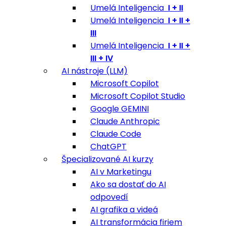
Umelá Inteligencia
I + II
Umelá Inteligencia
I + II +
III
Umelá Inteligencia
I + II +
III + IV
AI nástroje (LLM)
Microsoft Copilot
Microsoft Copilot Studio
Google GEMINI
Claude Anthropic
Claude Code
ChatGPT
Špecializované AI kurzy
AI v Marketingu
Ako sa dostať do AI
odpovedí
AI grafika a videá
AI transformácia firiem