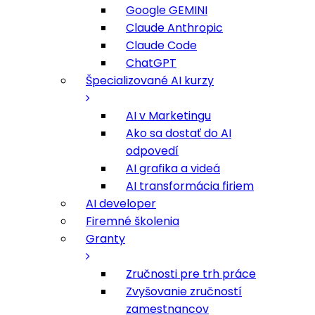
Google GEMINI
Claude Anthropic
Claude Code
ChatGPT
Špecializované AI kurzy
AI v Marketingu
Ako sa dostať do AI
odpovedí
AI grafika a videá
AI transformácia firiem
AI developer
Firemné školenia
Granty
Zručnosti pre trh práce
Zvyšovanie zručností
zamestnancov