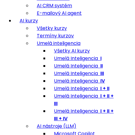
AI CRM systém
E-mailový AI agent
AI kurzy
Všetky kurzy
Termíny kurzov
Umelá inteligencia
Všetky AI kurzy
Umelá Inteligencia
I
Umelá Inteligencia
II
Umelá Inteligencia
III
Umelá Inteligencia
IV
Umelá Inteligencia
I + II
Umelá Inteligencia
I + II +
III
Umelá Inteligencia
I + II +
III + IV
AI nástroje (LLM)
Microsoft Copilot