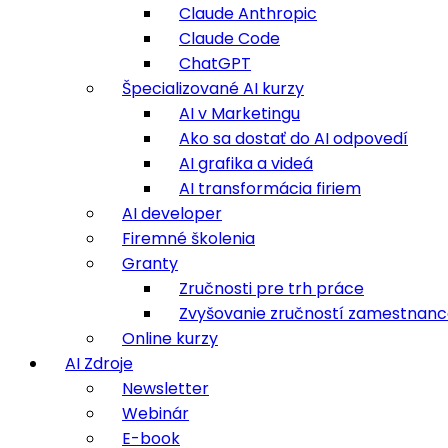
Claude Anthropic
Claude Code
ChatGPT
Špecializované AI kurzy
AI v Marketingu
Ako sa dostať do AI odpovedí
AI grafika a videá
AI transformácia firiem
AI developer
Firemné školenia
Granty
Zručnosti pre trh práce
Zvyšovanie zručností zamestnan
Online kurzy
AI Zdroje
Newsletter
Webinár
E-book