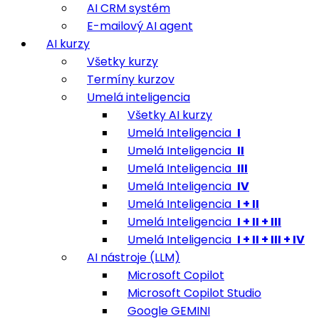
AI CRM systém
E-mailový AI agent
AI kurzy
Všetky kurzy
Termíny kurzov
Umelá inteligencia
Všetky AI kurzy
Umelá Inteligencia
I
Umelá Inteligencia
II
Umelá Inteligencia
III
Umelá Inteligencia
IV
Umelá Inteligencia
I + II
Umelá Inteligencia
I + II + III
Umelá Inteligencia
I + II + III + IV
AI nástroje (LLM)
Microsoft Copilot
Microsoft Copilot Studio
Google GEMINI