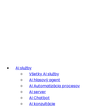
AI služby
Všetky AI služby
AI hlasový agent
AI Automatizácia procesov
AI server
AI Chatbot
AI konzultácie