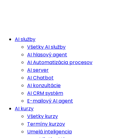
AI služby
Všetky AI služby
AI hlasový agent
AI Automatizácia procesov
AI server
AI Chatbot
AI konzultácie
AI CRM systém
E-mailový AI agent
AI kurzy
Všetky kurzy
Termíny kurzov
Umelá inteligencia