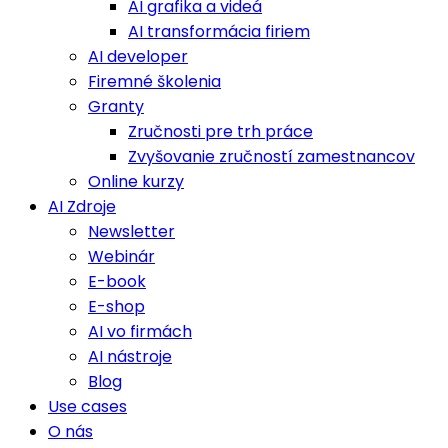
AI grafika a videá
AI transformácia firiem
AI developer
Firemné školenia
Granty
Zručnosti pre trh práce
Zvyšovanie zručností zamestnancov
Online kurzy
AI Zdroje
Newsletter
Webinár
E-book
E-shop
AI vo firmách
AI nástroje
Blog
Use cases
O nás