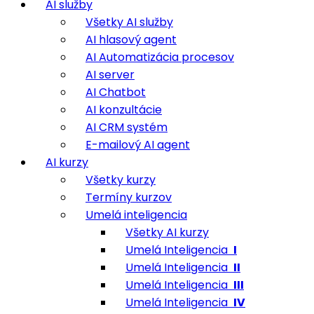
AI služby
Všetky AI služby
AI hlasový agent
AI Automatizácia procesov
AI server
AI Chatbot
AI konzultácie
AI CRM systém
E-mailový AI agent
AI kurzy
Všetky kurzy
Termíny kurzov
Umelá inteligencia
Všetky AI kurzy
Umelá Inteligencia
I
Umelá Inteligencia
II
Umelá Inteligencia
III
Umelá Inteligencia
IV