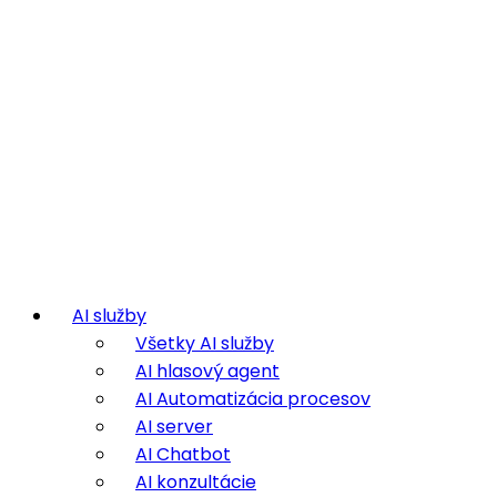
AI služby
Všetky AI služby
AI hlasový agent
AI Automatizácia procesov
AI server
AI Chatbot
AI konzultácie