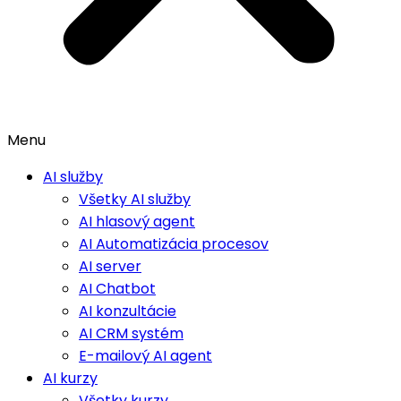
Menu
AI služby
Všetky AI služby
AI hlasový agent
AI Automatizácia procesov
AI server
AI Chatbot
AI konzultácie
AI CRM systém
E-mailový AI agent
AI kurzy
Všetky kurzy