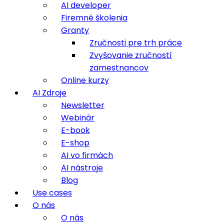
AI developer
Firemné školenia
Granty
Zručnosti pre trh práce
Zvyšovanie zručností
zamestnancov
Online kurzy
AI Zdroje
Newsletter
Webinár
E-book
E-shop
AI vo firmách
AI nástroje
Blog
Use cases
O nás
O nás