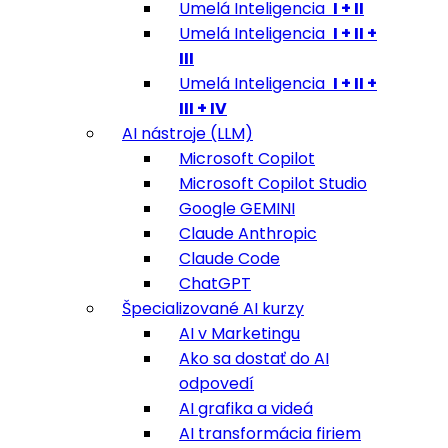
Umelá Inteligencia
I + II
Umelá Inteligencia
I + II +
III
Umelá Inteligencia
I + II +
III + IV
AI nástroje (LLM)
Microsoft Copilot
Microsoft Copilot Studio
Google GEMINI
Claude Anthropic
Claude Code
ChatGPT
Špecializované AI kurzy
AI v Marketingu
Ako sa dostať do AI
odpovedí
AI grafika a videá
AI transformácia firiem