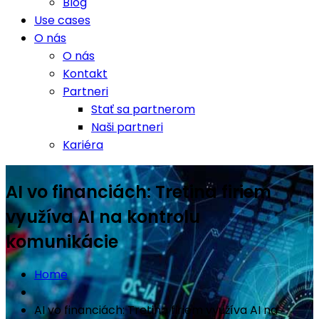
Blog
Use cases
O nás
O nás
Kontakt
Partneri
Stať sa partnerom
Naši partneri
Kariéra
AI vo financiách: Tretina firiem
využíva AI na kontrolu
komunikácie
Home
AI vo financiách: Tretina firiem využíva AI na