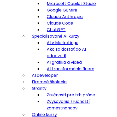
Microsoft Copilot Studio
Google GEMINI
Claude Anthropic
Claude Code
ChatGPT
Špecializované AI kurzy
AI v Marketingu
Ako sa dostať do AI
odpovedí
AI grafika a videá
AI transformácia firiem
AI developer
Firemné školenia
Granty
Zručnosti pre trh práce
Zvyšovanie zručností
zamestnancov
Online kurzy