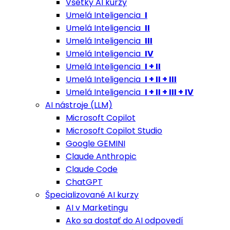
Všetky AI kurzy
Umelá Inteligencia
I
Umelá Inteligencia
II
Umelá Inteligencia
III
Umelá Inteligencia
IV
Umelá Inteligencia
I + II
Umelá Inteligencia
I + II + III
Umelá Inteligencia
I + II + III + IV
AI nástroje (LLM)
Microsoft Copilot
Microsoft Copilot Studio
Google GEMINI
Claude Anthropic
Claude Code
ChatGPT
Špecializované AI kurzy
AI v Marketingu
Ako sa dostať do AI odpovedí