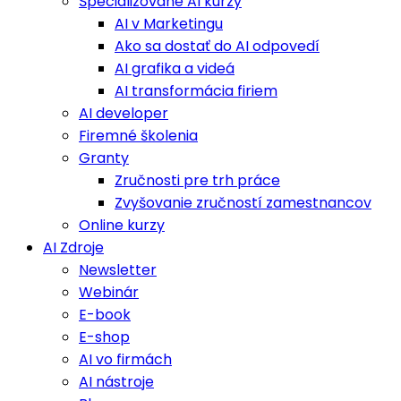
Špecializované AI kurzy
AI v Marketingu
Ako sa dostať do AI odpovedí
AI grafika a videá
AI transformácia firiem
AI developer
Firemné školenia
Granty
Zručnosti pre trh práce
Zvyšovanie zručností zamestnancov
Online kurzy
AI Zdroje
Newsletter
Webinár
E-book
E-shop
AI vo firmách
AI nástroje