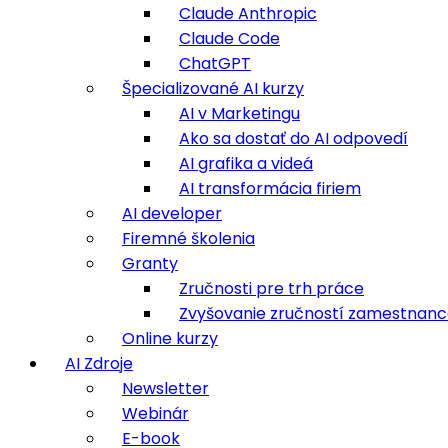
Claude Anthropic
Claude Code
ChatGPT
Špecializované AI kurzy
AI v Marketingu
Ako sa dostať do AI odpovedí
AI grafika a videá
AI transformácia firiem
AI developer
Firemné školenia
Granty
Zručnosti pre trh práce
Zvyšovanie zručností zamestnan
Online kurzy
AI Zdroje
Newsletter
Webinár
E-book