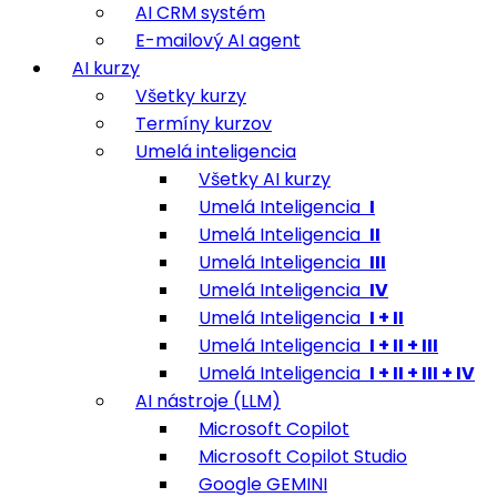
AI CRM systém
E-mailový AI agent
AI kurzy
Všetky kurzy
Termíny kurzov
Umelá inteligencia
Všetky AI kurzy
Umelá Inteligencia
I
Umelá Inteligencia
II
Umelá Inteligencia
III
Umelá Inteligencia
IV
Umelá Inteligencia
I + II
Umelá Inteligencia
I + II + III
Umelá Inteligencia
I + II + III + IV
AI nástroje (LLM)
Microsoft Copilot
Microsoft Copilot Studio
Google GEMINI