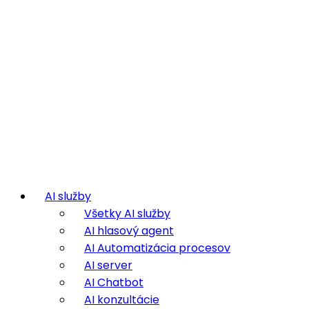
AI služby
Všetky AI služby
AI hlasový agent
AI Automatizácia procesov
AI server
AI Chatbot
AI konzultácie