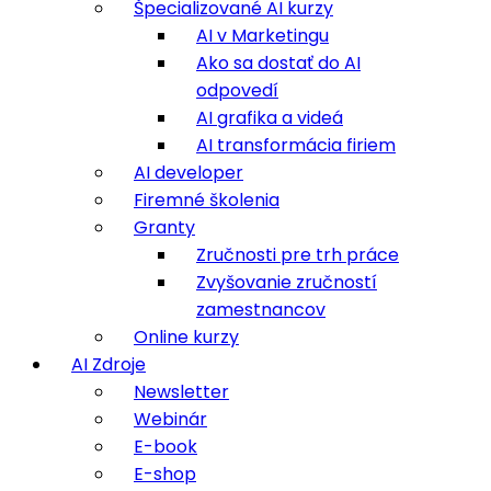
Špecializované AI kurzy
AI v Marketingu
Ako sa dostať do AI
odpovedí
AI grafika a videá
AI transformácia firiem
AI developer
Firemné školenia
Granty
Zručnosti pre trh práce
Zvyšovanie zručností
zamestnancov
Online kurzy
AI Zdroje
Newsletter
Webinár
E-book
E-shop