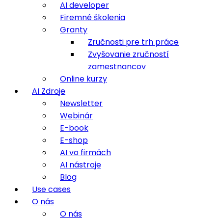
AI developer
Firemné školenia
Granty
Zručnosti pre trh práce
Zvyšovanie zručností
zamestnancov
Online kurzy
AI Zdroje
Newsletter
Webinár
E-book
E-shop
AI vo firmách
AI nástroje
Blog
Use cases
O nás
O nás