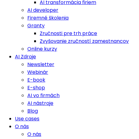
AI transformácia firiem
AI developer
Firemné školenia
Granty
Zručnosti pre trh práce
Zvyšovanie zručností zamestnancov
Online kurzy
AI Zdroje
Newsletter
Webinár
E-book
E-shop
AI vo firmách
AI nástroje
Blog
Use cases
O nás
O nás