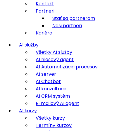
Kontakt
Partneri
Stať sa partnerom
Naši partneri
Kariéra
AI služby
Všetky AI služby
AI hlasový agent
AI Automatizácia procesov
AI server
AI Chatbot
AI konzultácie
AI CRM systém
E-mailový AI agent
AI kurzy
Všetky kurzy
Termíny kurzov