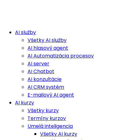
AI služby
Všetky AI služby
AI hlasový agent
AI Automatizácia procesov
AI server
AI Chatbot
AI konzultácie
AI CRM systém
E-mailový AI agent
AI kurzy
Všetky kurzy
Termíny kurzov
Umelá inteligencia
Všetky AI kurzy