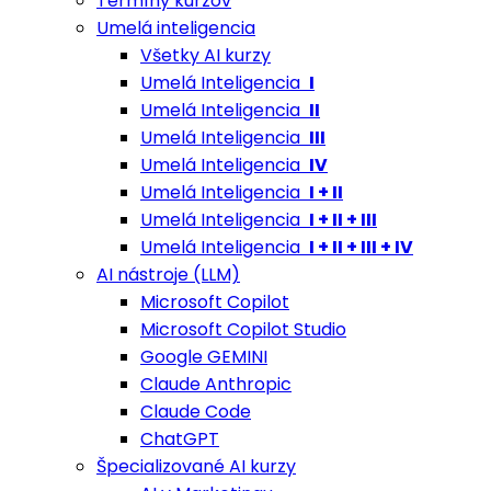
Termíny kurzov
Umelá inteligencia
Všetky AI kurzy
Umelá Inteligencia
I
Umelá Inteligencia
II
Umelá Inteligencia
III
Umelá Inteligencia
IV
Umelá Inteligencia
I + II
Umelá Inteligencia
I + II + III
Umelá Inteligencia
I + II + III + IV
AI nástroje (LLM)
Microsoft Copilot
Microsoft Copilot Studio
Google GEMINI
Claude Anthropic
Claude Code
ChatGPT
Špecializované AI kurzy