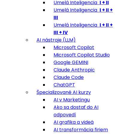
Umelá Inteligencia
I + II
Umelá Inteligencia
I + II +
III
Umelá Inteligencia
I + II +
III + IV
AI nástroje (LLM)
Microsoft Copilot
Microsoft Copilot Studio
Google GEMINI
Claude Anthropic
Claude Code
ChatGPT
Špecializované AI kurzy
AI v Marketingu
Ako sa dostať do AI
odpovedí
AI grafika a videá
AI transformácia firiem