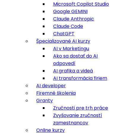
Microsoft Copilot Studio
Google GEMINI
Claude Anthropic
Claude Code
ChatGPT
Špecializované AI kurzy
AI v Marketingu
Ako sa dostať do AI
odpovedí
AI grafika a videá
AI transformácia firiem
AI developer
Firemné školenia
Granty
Zručnosti pre trh práce
Zvyšovanie zručností
zamestnancov
Online kurzy