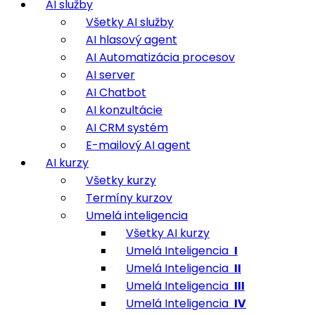
AI služby
Všetky AI služby
AI hlasový agent
AI Automatizácia procesov
AI server
AI Chatbot
AI konzultácie
AI CRM systém
E-mailový AI agent
AI kurzy
Všetky kurzy
Termíny kurzov
Umelá inteligencia
Všetky AI kurzy
Umelá Inteligencia
I
Umelá Inteligencia
II
Umelá Inteligencia
III
Umelá Inteligencia
IV