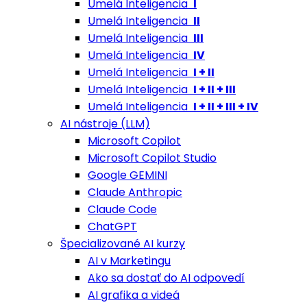
Umelá Inteligencia
I
Umelá Inteligencia
II
Umelá Inteligencia
III
Umelá Inteligencia
IV
Umelá Inteligencia
I + II
Umelá Inteligencia
I + II + III
Umelá Inteligencia
I + II + III + IV
AI nástroje (LLM)
Microsoft Copilot
Microsoft Copilot Studio
Google GEMINI
Claude Anthropic
Claude Code
ChatGPT
Špecializované AI kurzy
AI v Marketingu
Ako sa dostať do AI odpovedí
AI grafika a videá