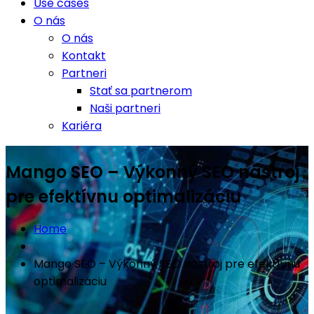
Use cases
O nás
O nás
Kontakt
Partneri
Stať sa partnerom
Naši partneri
Kariéra
Mango SEO – Výkonný SEO nástroj
pre efektívnu optimalizáciu
Home
Mango SEO – Výkonný SEO nástroj pre efektívnu
optimalizáciu