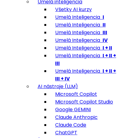
Umelá inteligencia
Všetky AI kurzy
Umelá Inteligencia
I
Umelá Inteligencia
II
Umelá Inteligencia
III
Umelá Inteligencia
IV
Umelá Inteligencia
I + II
Umelá Inteligencia
I + II +
III
Umelá Inteligencia
I + II +
III + IV
AI nástroje (LLM)
Microsoft Copilot
Microsoft Copilot Studio
Google GEMINI
Claude Anthropic
Claude Code
ChatGPT