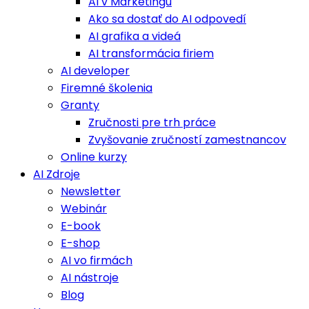
AI v Marketingu
Ako sa dostať do AI odpovedí
AI grafika a videá
AI transformácia firiem
AI developer
Firemné školenia
Granty
Zručnosti pre trh práce
Zvyšovanie zručností zamestnancov
Online kurzy
AI Zdroje
Newsletter
Webinár
E-book
E-shop
AI vo firmách
AI nástroje
Blog