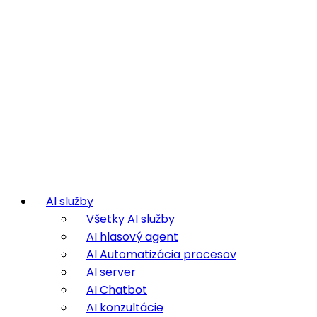
AI služby
Všetky AI služby
AI hlasový agent
AI Automatizácia procesov
AI server
AI Chatbot
AI konzultácie