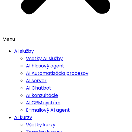
Menu
AI služby
Všetky AI služby
AI hlasový agent
AI Automatizácia procesov
AI server
AI Chatbot
AI konzultácie
AI CRM systém
E-mailový AI agent
AI kurzy
Všetky kurzy