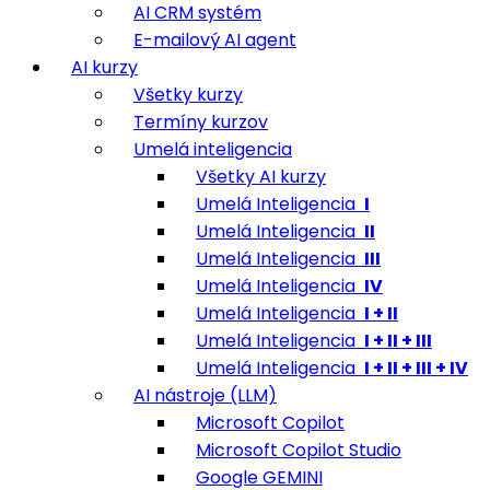
AI CRM systém
E-mailový AI agent
AI kurzy
Všetky kurzy
Termíny kurzov
Umelá inteligencia
Všetky AI kurzy
Umelá Inteligencia
I
Umelá Inteligencia
II
Umelá Inteligencia
III
Umelá Inteligencia
IV
Umelá Inteligencia
I + II
Umelá Inteligencia
I + II + III
Umelá Inteligencia
I + II + III + IV
AI nástroje (LLM)
Microsoft Copilot
Microsoft Copilot Studio
Google GEMINI