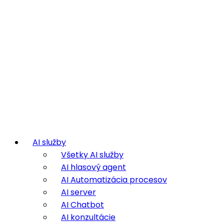
AI služby
Všetky AI služby
AI hlasový agent
AI Automatizácia procesov
AI server
AI Chatbot
AI konzultácie