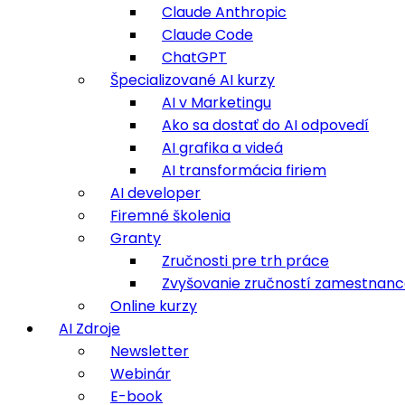
Claude Anthropic
Claude Code
ChatGPT
Špecializované AI kurzy
AI v Marketingu
Ako sa dostať do AI odpovedí
AI grafika a videá
AI transformácia firiem
AI developer
Firemné školenia
Granty
Zručnosti pre trh práce
Zvyšovanie zručností zamestnan
Online kurzy
AI Zdroje
Newsletter
Webinár
E-book